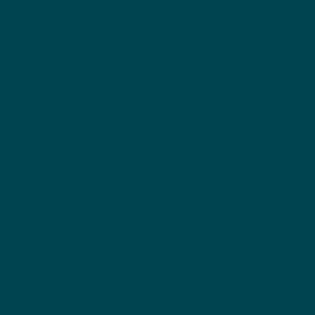
数字货币钱包