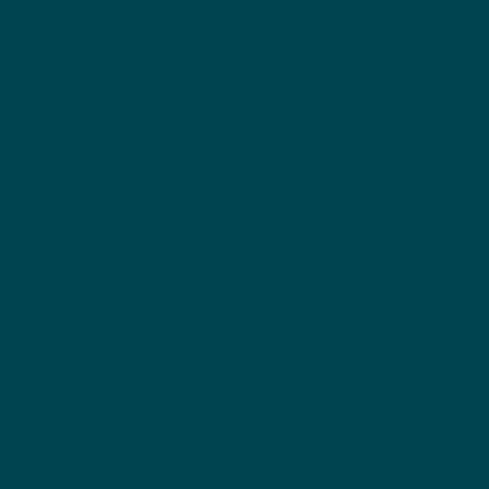
量化交易软件哪个好